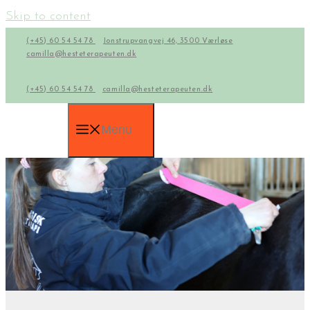
Skip to content
(+45) 60 54 54 78
Jonstrupvangvej 46, 3500 Værløse
camilla@hesteterapeuten.dk
(+45) 60 54 54 78
camilla@hesteterapeuten.dk
Menu