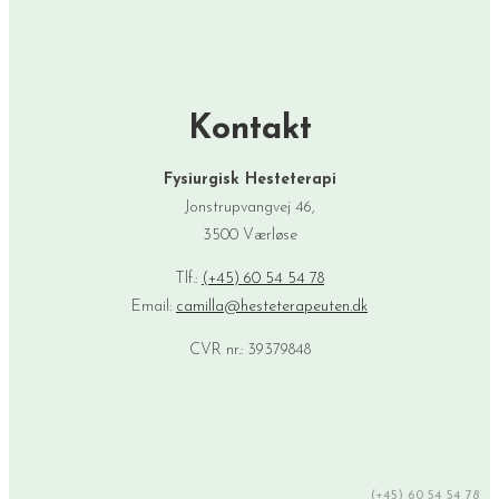
Kontakt
Fysiurgisk Hesteterapi
Jonstrupvangvej 46,
3500 Værløse
Tlf.:
(+45) 60 54 54 78
Email:
camilla@hesteterapeuten.dk
CVR nr.: 39379848
(+45) 60 54 54 78